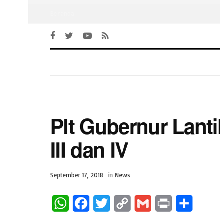
Beranda
Plt Gubernur Lanti
III dan IV
September 17, 2018
in
News
W
F
T
C
G
P
S
h
a
w
o
m
r
h