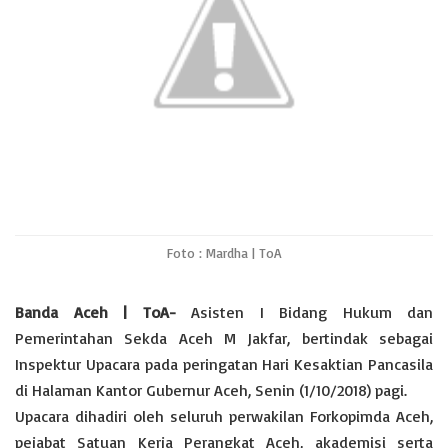
p
o
r
n
p
k
k
Foto : Mardha | ToA
Banda Aceh | ToA-
Asisten I Bidang Hukum dan
Pemerintahan Sekda Aceh M Jakfar, bertindak sebagai
Inspektur Upacara pada peringatan Hari Kesaktian Pancasila
di Halaman Kantor Gubernur Aceh, Senin (1/10/2018) pagi.
Upacara dihadiri oleh seluruh perwakilan Forkopimda Aceh,
pejabat Satuan Kerja Perangkat Aceh, akademisi serta