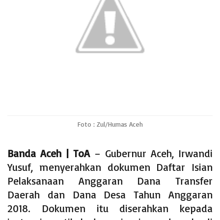
p
o
r
n
p
k
k
Foto : Zul/Humas Aceh
Banda Aceh | ToA
– Gubernur Aceh, Irwandi
Yusuf, menyerahkan dokumen Daftar Isian
Pelaksanaan Anggaran Dana Transfer
Daerah dan Dana Desa Tahun Anggaran
2018. Dokumen itu diserahkan kepada