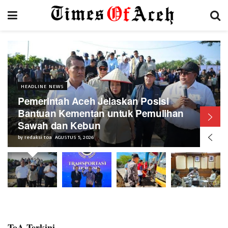
HEADLINE NEWS
Pemerintah Aceh Jelaskan Posisi
Bantuan Kementan untuk Pemulihan
Sawah dan Kebun
by
redaksi toa
AGUSTUS 5, 2026
ToA Terkini