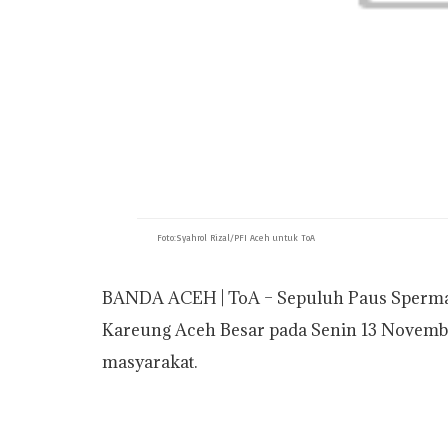
Foto:Syahrol Rizal/PFI Aceh untuk ToA
BANDA ACEH | ToA – Sepuluh Paus Sperma ya
Kareung Aceh Besar pada Senin 13 Novembe
masyarakat.