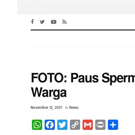
Beranda
FOTO: Paus Sperm
Warga
November 13, 2017
in
News
W
F
T
C
G
P
S
h
a
w
o
m
r
h