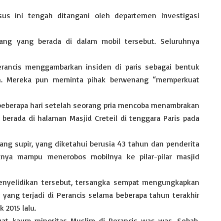
us ini tengah ditangani oleh departemen investigasi
ng yang berada di dalam mobil tersebut. Seluruhnya
erancis menggambarkan insiden di paris sebagai bentuk
h. Mereka pun meminta pihak berwenang “memperkuat
 beberapa hari setelah seorang pria mencoba menambrakan
erada di halaman Masjid Creteil di tenggara Paris pada
Sang supir, yang diketahui berusia 43 tahun dan penderita
anya mampu menerobos mobilnya ke pilar-pilar masjid
nyelidikan tersebut, tersangka sempat mengungkapkan
yang terjadi di Perancis selama beberapa tahun terakhir
 2015 lalu.
at kaum minoritas Muslim di Perancis was-was. Sebab,