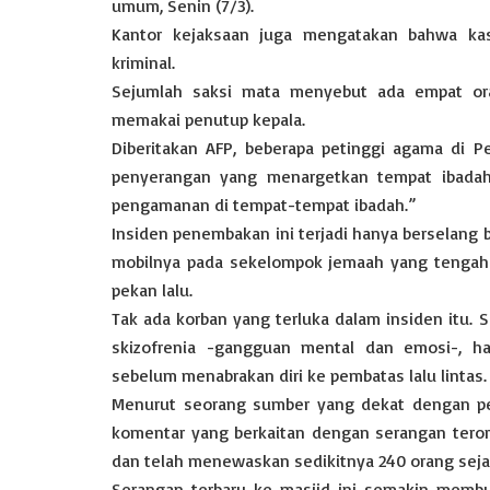
umum, Senin (7/3).
Kantor kejaksaan juga mengatakan bahwa kas
kriminal.
Sejumlah saksi mata menyebut ada empat ora
memakai penutup kepala.
Diberitakan AFP, beberapa petinggi agama di P
penyerangan yang menargetkan tempat ibada
pengamanan di tempat-tempat ibadah.”
Insiden penembakan ini terjadi hanya berselang
mobilnya pada sekelompok jemaah yang tengah b
pekan lalu.
Tak ada korban yang terluka dalam insiden itu. 
skizofrenia -gangguan mental dan emosi-, h
sebelum menabrakan diri ke pembatas lalu lintas.
Menurut seorang sumber yang dekat dengan pe
komentar yang berkaitan dengan serangan teror 
dan telah menewaskan sedikitnya 240 orang sejak
Serangan terbaru ke masjid ini semakin membu