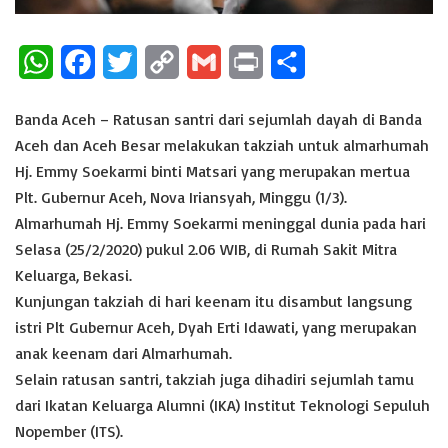
W
F
T
C
G
P
S
h
a
w
o
m
r
h
Banda Aceh – Ratusan santri dari sejumlah dayah di Banda
a
c
i
p
a
i
a
Aceh dan Aceh Besar melakukan takziah untuk almarhumah
t
e
t
y
i
n
r
Hj. Emmy Soekarmi binti Matsari yang merupakan mertua
Plt. Gubernur Aceh, Nova Iriansyah, Minggu (1/3).
s
b
t
L
l
t
e
Almarhumah Hj. Emmy Soekarmi meninggal dunia pada hari
A
o
e
i
Selasa (25/2/2020) pukul 2.06 WIB, di Rumah Sakit Mitra
p
o
r
n
Keluarga, Bekasi.
p
k
k
Kunjungan takziah di hari keenam itu disambut langsung
istri Plt Gubernur Aceh, Dyah Erti Idawati, yang merupakan
anak keenam dari Almarhumah.
Selain ratusan santri, takziah juga dihadiri sejumlah tamu
dari Ikatan Keluarga Alumni (IKA) Institut Teknologi Sepuluh
Nopember (ITS).