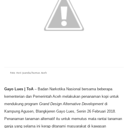
p
o
r
n
p
k
k
Foto: Heri Juanda/humas Aceh
Gayo Lues | ToA
– Badan Narkotika Nasional bersama beberapa
kementerian dan Pemerintah Aceh melakukan penanaman kopi untuk
mendukung program
Grand Design Alternative Development
di
Kampung Agusen, Blangkjeren Gayo Lues, Senin 26 Februari 2018.
Penanaman tanaman alternatif itu untuk memutus mata rantai tanaman
ganja yang selama ini kerap ditanami masyarakat di kawasan