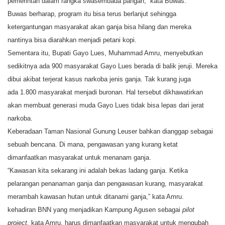
pemerintah dalam rangka swasembada pangan,” kata Buwas.
Buwas berharap, program itu bisa terus berlanjut sehingga
ketergantungan masyarakat akan ganja bisa hilang dan mereka
nantinya bisa diarahkan menjadi petani kopi.
Sementara itu, Bupati Gayo Lues, Muhammad Amru, menyebutkan
sedikitnya ada 900 masyarakat Gayo Lues berada di balik jeruji. Mereka
dibui akibat terjerat kasus narkoba jenis ganja. Tak kurang juga
ada 1.800 masyarakat menjadi buronan. Hal tersebut dikhawatirkan
akan membuat generasi muda Gayo Lues tidak bisa lepas dari jerat
narkoba.
Keberadaan Taman Nasional Gunung Leuser bahkan dianggap sebagai
sebuah bencana. Di mana, pengawasan yang kurang ketat
dimanfaatkan masyarakat untuk menanam ganja.
“Kawasan kita sekarang ini adalah bekas ladang ganja. Ketika
pelarangan penanaman ganja dan pengawasan kurang, masyarakat
merambah kawasan hutan untuk ditanami ganja,” kata Amru.
kehadiran BNN yang menjadikan Kampung Agusen sebagai
pilot
project,
kata Amru,
harus dimanfaatkan masyarakat untuk mengubah