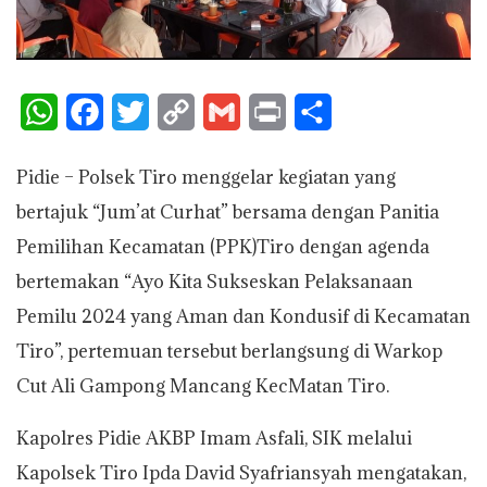
W
F
T
C
G
P
S
h
a
w
o
m
r
h
Pidie – Polsek Tiro menggelar kegiatan yang
a
c
i
p
a
i
a
bertajuk “Jum’at Curhat” bersama dengan Panitia
t
e
t
y
i
n
r
Pemilihan Kecamatan (PPK)Tiro dengan agenda
s
b
t
L
l
t
e
bertemakan “Ayo Kita Sukseskan Pelaksanaan
A
o
e
i
Pemilu 2024 yang Aman dan Kondusif di Kecamatan
p
o
r
n
Tiro”, pertemuan tersebut berlangsung di Warkop
p
k
k
Cut Ali Gampong Mancang KecMatan Tiro.
Kapolres Pidie AKBP Imam Asfali, SIK melalui
Kapolsek Tiro Ipda David Syafriansyah mengatakan,