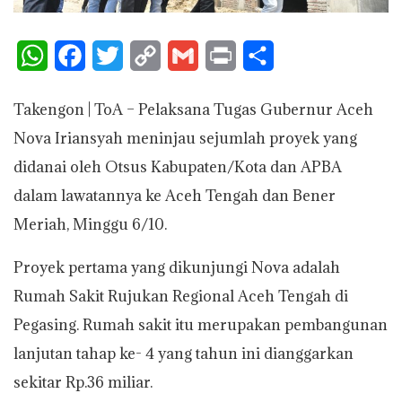
W
F
T
C
G
P
S
h
a
w
o
m
r
h
Takengon | ToA – Pelaksana Tugas Gubernur Aceh
a
c
i
p
a
i
a
Nova Iriansyah meninjau sejumlah proyek yang
t
e
t
y
i
n
r
didanai oleh Otsus Kabupaten/Kota dan APBA
s
b
t
L
l
t
e
dalam lawatannya ke Aceh Tengah dan Bener
A
o
e
i
Meriah, Minggu 6/10.
p
o
r
n
Proyek pertama yang dikunjungi Nova adalah
p
k
k
Rumah Sakit Rujukan Regional Aceh Tengah di
Pegasing. Rumah sakit itu merupakan pembangunan
lanjutan tahap ke- 4 yang tahun ini dianggarkan
sekitar Rp.36 miliar.