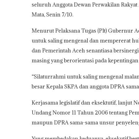
seluruh Anggota Dewan Perwakilan Rakyat
t
e
t
y
i
n
r
Mata, Senin 7/10.
s
b
t
L
l
t
e
A
o
e
i
Menurut Pelaksana Tugas (Plt) Gubernur Ace
p
o
r
n
untuk saling mengenal dan mempererat hub
p
k
k
dan Pemerintah Aceh senantiasa bersinerg
masing yang berorientasi pada kepenting
“Silaturrahmi untuk saling mengenal malam 
besar Kepala SKPA dan anggota DPRA sama-
Kerjasama legislatif dan eksektutif, lanju
Undang Nomor 11 Tahun 2006 tentang Pem
maupun DPRA sama-sama unsur penyelengg
Yang membedakan keduanya, eksekutif ber