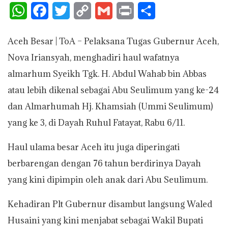
W
F
T
C
G
P
S
h
a
w
o
m
r
h
Aceh Besar | ToA – Pelaksana Tugas Gubernur Aceh,
a
c
i
p
a
i
a
Nova Iriansyah, menghadiri haul wafatnya
t
e
t
y
i
n
r
almarhum Syeikh Tgk. H. Abdul Wahab bin Abbas
s
b
t
L
l
t
e
atau lebih dikenal sebagai Abu Seulimum yang ke-24
A
o
e
i
dan Almarhumah Hj. Khamsiah (Ummi Seulimum)
p
o
r
n
yang ke 3, di Dayah Ruhul Fatayat, Rabu 6/11.
p
k
k
Haul ulama besar Aceh itu juga diperingati
berbarengan dengan 76 tahun berdirinya Dayah
yang kini dipimpin oleh anak dari Abu Seulimum.
Kehadiran Plt Gubernur disambut langsung Waled
Husaini yang kini menjabat sebagai Wakil Bupati