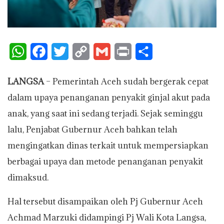
W
F
T
C
G
P
S
h
a
w
o
m
r
h
LANGSA
– Pemerintah Aceh sudah bergerak cepat
a
c
i
p
a
i
a
dalam upaya penanganan penyakit ginjal akut pada
t
e
t
y
i
n
r
anak, yang saat ini sedang terjadi. Sejak seminggu
s
b
t
L
l
t
e
lalu, Penjabat Gubernur Aceh bahkan telah
A
o
e
i
mengingatkan dinas terkait untuk mempersiapkan
p
o
r
n
berbagai upaya dan metode penanganan penyakit
p
k
k
dimaksud.
Hal tersebut disampaikan oleh Pj Gubernur Aceh
Achmad Marzuki didampingi Pj Wali Kota Langsa,