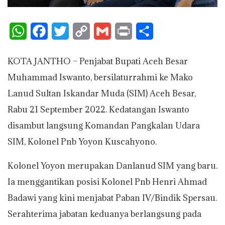
W
F
T
C
G
P
S
h
a
w
o
m
r
h
KOTA JANTHO – Penjabat Bupati Aceh Besar
a
c
i
p
a
i
a
Muhammad Iswanto, bersilaturrahmi ke Mako
t
e
t
y
i
n
r
Lanud Sultan Iskandar Muda (SIM) Aceh Besar,
s
b
t
L
l
t
e
Rabu 21 September 2022. Kedatangan Iswanto
A
o
e
i
disambut langsung Komandan Pangkalan Udara
p
o
r
n
SIM, Kolonel Pnb Yoyon Kuscahyono.
p
k
k
Kolonel Yoyon merupakan Danlanud SIM yang baru.
Ia menggantikan posisi Kolonel Pnb Henri Ahmad
Badawi yang kini menjabat Paban IV/Bindik Spersau.
Serahterima jabatan keduanya berlangsung pada