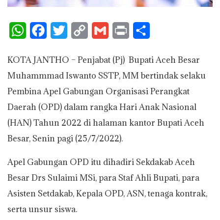
W
F
T
C
G
P
S
h
a
w
o
m
r
h
KOTA JANTHO – Penjabat (Pj) Bupati Aceh Besar
a
c
i
p
a
i
a
Muhammmad Iswanto SSTP, MM bertindak selaku
t
e
t
y
i
n
r
Pembina Apel Gabungan Organisasi Perangkat
s
b
t
L
l
t
e
Daerah (OPD) dalam rangka Hari Anak Nasional
A
o
e
i
(HAN) Tahun 2022 di halaman kantor Bupati Aceh
p
o
r
n
Besar, Senin pagi (25/7/2022).
p
k
k
Apel Gabungan OPD itu dihadiri Sekdakab Aceh
Besar Drs Sulaimi MSi, para Staf Ahli Bupati, para
Asisten Setdakab, Kepala OPD, ASN, tenaga kontrak,
serta unsur siswa.