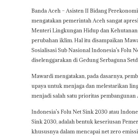
h
a
w
o
m
r
h
Banda Aceh – Asisten II Bidang Perekonom
a
c
i
p
a
i
a
mengatakan pemerintah Aceh sangat apres
t
e
t
y
i
n
r
Menteri Lingkungan Hidup dan Kehutanan 
s
b
t
L
l
t
e
perubahan iklim. Hal itu disampaikan Maw
A
o
e
i
Sosialisasi Sub Nasional Indonesia’s Folu 
p
o
r
n
diselenggarakan di Gedung Serbaguna Setda
p
k
k
Mawardi mengatakan, pada dasarnya, pemb
upaya untuk menjaga dan melestarikan ling
menjadi salah satu prioritas pembangunan 
Indonesia’s Folu Net Sink 2030 atau Indon
Sink 2030, adalah bentuk keseriusan Pemeri
khususnya dalam mencapai net zero emissio