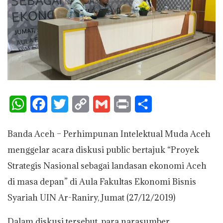
W
F
T
C
G
P
S
h
a
w
o
m
r
h
Banda Aceh – Perhimpunan Intelektual Muda Aceh
a
c
i
p
a
i
a
menggelar acara diskusi public bertajuk “Proyek
t
e
t
y
i
n
r
Strategis Nasional sebagai landasan ekonomi Aceh
s
b
t
L
l
t
e
di masa depan” di Aula Fakultas Ekonomi Bisnis
A
o
e
i
Syariah UIN Ar-Raniry, Jumat (27/12/2019)
p
o
r
n
Dalam diskusi tersebut, para narasumber
p
k
k