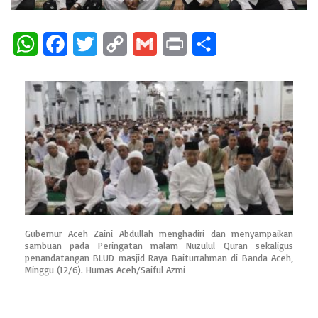
W
F
T
C
G
P
S
h
a
w
o
m
r
h
a
c
i
p
a
i
a
t
e
t
y
i
n
r
s
b
t
L
l
t
e
A
o
e
i
p
o
r
n
p
k
k
Gubernur Aceh Zaini Abdullah menghadiri dan menyampaikan
sambuan pada Peringatan malam Nuzulul Quran sekaligus
penandatangan BLUD masjid Raya Baiturrahman di Banda Aceh,
Minggu (12/6). Humas Aceh/Saiful Azmi