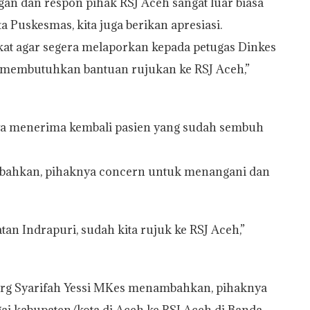
an dan respon pihak RSJ Aceh sangat luar biasa
a Puskesmas, kita juga berikan apresiasi.
kat agar segera melaporkan kepada petugas Dinkes
 membutuhkan bantuan rujukan ke RSJ Aceh,”
ya menerima kembali pasien yang sudah sembuh
nambahkan, pihaknya concern untuk menangani dan
atan Indrapuri, sudah kita rujuk ke RSJ Aceh,”
 drg Syarifah Yessi MKes menambahkan, pihaknya
 kabupaten/kota di Aceh ke RSJ Aceh di Banda