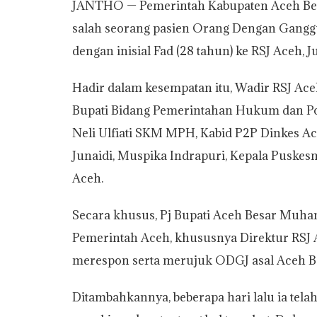
JANTHO — Pemerintah Kabupaten Aceh Be
a
c
i
p
a
i
a
salah seorang pasien Orang Dengan Gangg
t
e
t
y
i
n
r
dengan inisial Fad (28 tahun) ke RSJ Aceh, 
s
b
t
L
l
t
e
A
o
e
i
Hadir dalam kesempatan itu, Wadir RSJ Aceh,
p
o
r
n
Bupati Bidang Pemerintahan Hukum dan Pol
p
k
k
Neli Ulfiati SKM MPH, Kabid P2P Dinkes Ac
Junaidi, Muspika Indrapuri, Kepala Puskesma
Aceh.
Secara khusus, Pj Bupati Aceh Besar Muh
Pemerintah Aceh, khususnya Direktur RSJ A
merespon serta merujuk ODGJ asal Aceh Be
Ditambahkannya, beberapa hari lalu ia tel