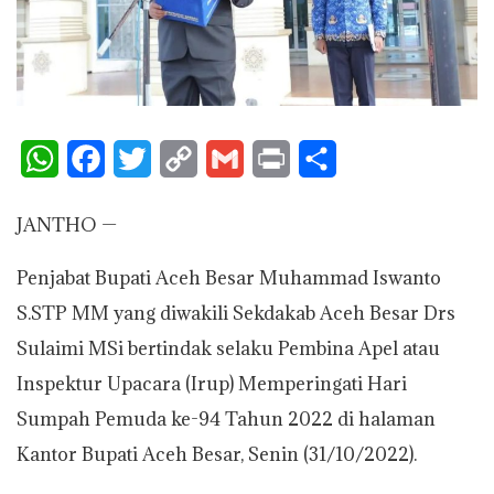
W
F
T
C
G
P
S
h
a
w
o
m
r
h
JANTHO —
a
c
i
p
a
i
a
t
e
t
y
i
n
r
Penjabat Bupati Aceh Besar Muhammad Iswanto
s
b
t
L
l
t
e
S.STP MM yang diwakili Sekdakab Aceh Besar Drs
A
o
e
i
Sulaimi MSi bertindak selaku Pembina Apel atau
Inspektur Upacara (Irup) Memperingati Hari
p
o
r
n
Sumpah Pemuda ke-94 Tahun 2022 di halaman
p
k
k
Kantor Bupati Aceh Besar, Senin (31/10/2022).