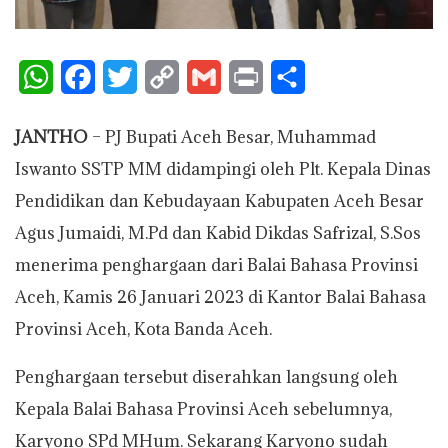
W
F
T
C
G
P
S
h
a
w
o
m
r
h
JANTHO
– PJ Bupati Aceh Besar, Muhammad
a
c
i
p
a
i
a
Iswanto SSTP MM didampingi oleh Plt. Kepala Dinas
t
e
t
y
i
n
r
Pendidikan dan Kebudayaan Kabupaten Aceh Besar
s
b
t
L
l
t
e
Agus Jumaidi, M.Pd dan Kabid Dikdas Safrizal, S.Sos
A
o
e
i
menerima penghargaan dari Balai Bahasa Provinsi
p
o
r
n
Aceh, Kamis 26 Januari 2023 di Kantor Balai Bahasa
p
k
k
Provinsi Aceh, Kota Banda Aceh.
Penghargaan tersebut diserahkan langsung oleh
Kepala Balai Bahasa Provinsi Aceh sebelumnya,
Karyono SPd MHum. Sekarang Karyono sudah