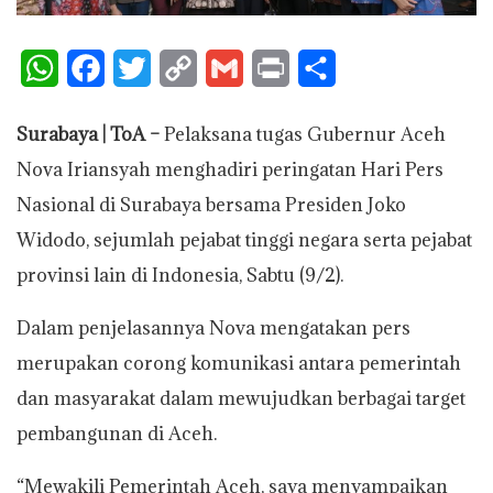
W
F
T
C
G
P
S
h
a
w
o
m
r
h
Surabaya | ToA –
Pelaksana tugas Gubernur Aceh
a
c
i
p
a
i
a
Nova Iriansyah menghadiri peringatan Hari Pers
t
e
t
y
i
n
r
Nasional di Surabaya bersama Presiden Joko
s
b
t
L
l
t
e
Widodo, sejumlah pejabat tinggi negara serta pejabat
A
o
e
i
provinsi lain di Indonesia, Sabtu (9/2).
p
o
r
n
Dalam penjelasannya Nova mengatakan pers
p
k
k
merupakan corong komunikasi antara pemerintah
dan masyarakat dalam mewujudkan berbagai target
pembangunan di Aceh.
“Mewakili Pemerintah Aceh, saya menyampaikan