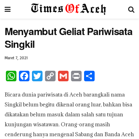
Menyambut Geliat Pariwisata
Singkil
Maret 7, 2021
W
F
T
C
G
P
S
h
a
w
o
m
r
h
Bicara dunia pariwisata di Aceh barangkali nama
a
c
i
p
a
i
a
Singkil belum begitu dikenal orang luar, bahkan bisa
t
e
t
y
i
n
r
dikatakan belum masuk dalam salah satu tujuan
s
b
t
L
l
t
e
kunjungan wisatawan. Orang-orang masih
A
o
e
i
cenderung hanya mengenal Sabang dan Banda Aceh