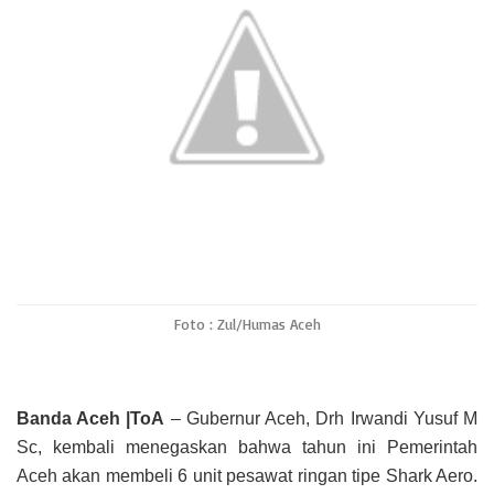
A
o
e
i
p
o
r
n
p
k
k
Foto : Zul/Humas Aceh
Banda Aceh |ToA
– Gubernur Aceh, Drh Irwandi Yusuf M
Sc, kembali menegaskan bahwa tahun ini Pemerintah
Aceh akan membeli 6 unit pesawat ringan tipe Shark Aero.