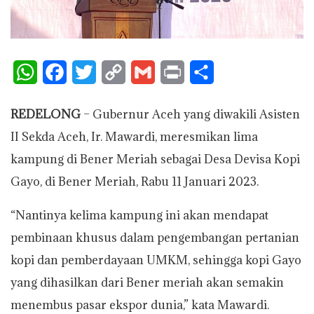
W
F
T
C
G
P
S
h
a
w
o
m
r
h
REDELONG
– Gubernur Aceh yang diwakili Asisten
a
c
i
p
a
i
a
II Sekda Aceh, Ir. Mawardi, meresmikan lima
t
e
t
y
i
n
r
kampung di Bener Meriah sebagai Desa Devisa Kopi
s
b
t
L
l
t
e
Gayo, di Bener Meriah, Rabu 11 Januari 2023.
A
o
e
i
“Nantinya kelima kampung ini akan mendapat
p
o
r
n
pembinaan khusus dalam pengembangan pertanian
p
k
k
kopi dan pemberdayaan UMKM, sehingga kopi Gayo
yang dihasilkan dari Bener meriah akan semakin
menembus pasar ekspor dunia,” kata Mawardi.