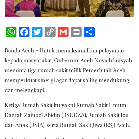
W
F
T
C
G
P
S
h
a
w
o
m
r
h
Banda Aceh – Untuk memaksimalkan pelayanan
a
c
i
p
a
i
a
kepada masyarakat, Gubernur Aceh Nova Iriansyah
t
e
t
y
i
n
r
meminta tiga rumah sakit milik Pemerintah Aceh
s
b
t
L
l
t
e
memperkuat sinergi agar dapat saling mendukung
A
o
e
i
dan melengkapi.
p
o
r
n
Ketiga Rumah Sakit itu yakni Rumah Sakit Umum
p
k
k
Daerah Zainoel Abidin (RSUDZA), Rumah Sakit Ibu
dan Anak (RSIA), serta Rumah Sakit Jiwa (RSJ) Aceh.