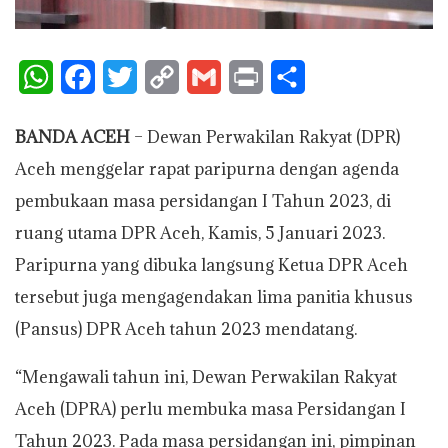
W
F
T
C
G
P
S
h
a
w
o
m
r
h
BANDA ACEH
– Dewan Perwakilan Rakyat (DPR)
a
c
i
p
a
i
a
Aceh menggelar rapat paripurna dengan agenda
t
e
t
y
i
n
r
pembukaan masa persidangan I Tahun 2023, di
s
b
t
L
l
t
e
ruang utama DPR Aceh, Kamis, 5 Januari 2023.
A
o
e
i
Paripurna yang dibuka langsung Ketua DPR Aceh
p
o
r
n
tersebut juga mengagendakan lima panitia khusus
p
k
k
(Pansus) DPR Aceh tahun 2023 mendatang.
“Mengawali tahun ini, Dewan Perwakilan Rakyat
Aceh (DPRA) perlu membuka masa Persidangan I
Tahun 2023. Pada masa persidangan ini, pimpinan