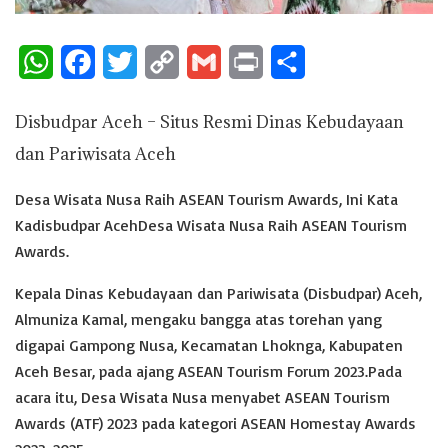
W
F
T
C
G
P
S
h
a
w
o
m
r
h
Disbudpar Aceh – Situs Resmi Dinas Kebudayaan
a
c
i
p
a
i
a
dan Pariwisata Aceh
t
e
t
y
i
n
r
s
b
t
L
l
t
e
Desa Wisata Nusa Raih ASEAN Tourism Awards, Ini Kata
Kadisbudpar AcehDesa Wisata Nusa Raih ASEAN Tourism
A
o
e
i
Awards.
p
o
r
n
Kepala Dinas Kebudayaan dan Pariwisata (Disbudpar) Aceh,
p
k
k
Almuniza Kamal, mengaku bangga atas torehan yang
digapai Gampong Nusa, Kecamatan Lhoknga, Kabupaten
Aceh Besar, pada ajang ASEAN Tourism Forum 2023.Pada
acara itu, Desa Wisata Nusa menyabet ASEAN Tourism
Awards (ATF) 2023 pada kategori ASEAN Homestay Awards