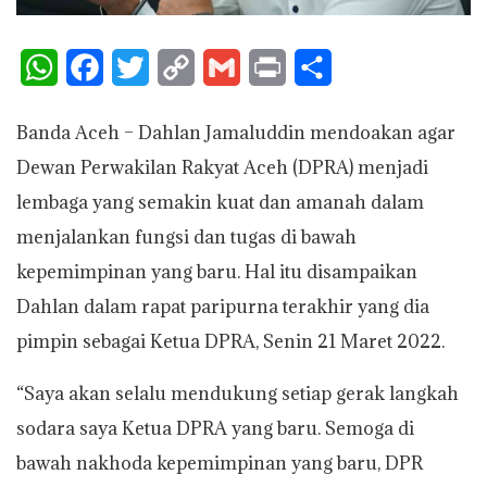
W
F
T
C
G
P
S
h
a
w
o
m
r
h
Banda Aceh – Dahlan Jamaluddin mendoakan agar
a
c
i
p
a
i
a
Dewan Perwakilan Rakyat Aceh (DPRA) menjadi
t
e
t
y
i
n
r
lembaga yang semakin kuat dan amanah dalam
s
b
t
L
l
t
e
menjalankan fungsi dan tugas di bawah
A
o
e
i
kepemimpinan yang baru. Hal itu disampaikan
p
o
r
n
Dahlan dalam rapat paripurna terakhir yang dia
p
k
k
pimpin sebagai Ketua DPRA, Senin 21 Maret 2022.
“Saya akan selalu mendukung setiap gerak langkah
sodara saya Ketua DPRA yang baru. Semoga di
bawah nakhoda kepemimpinan yang baru, DPR