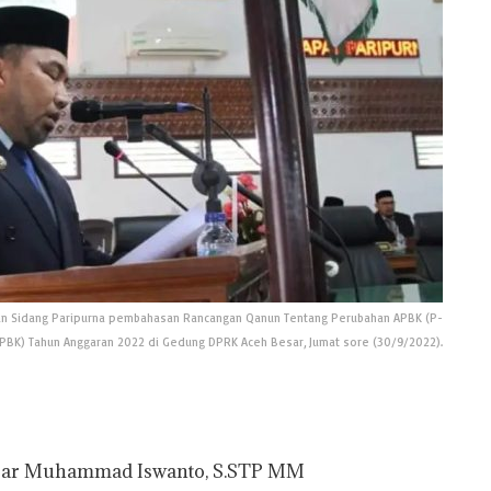
an Sidang Paripurna pembahasan Rancangan Qanun Tentang Perubahan APBK (P-
PBK) Tahun Anggaran 2022 di Gedung DPRK Aceh Besar, Jumat sore (30/9/2022).
esar Muhammad Iswanto, S.STP MM