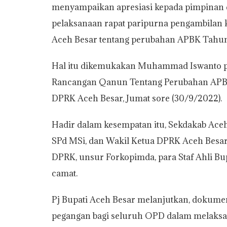
menyampaikan apresiasi kepada pimpinan 
t
e
t
y
i
n
r
pelaksanaan rapat paripurna pengambilan
s
b
t
L
l
t
e
Aceh Besar tentang perubahan APBK Tahu
A
o
e
i
p
o
r
n
Hal itu dikemukakan Muhammad Iswanto p
p
k
k
Rancangan Qanun Tentang Perubahan APB
DPRK Aceh Besar, Jumat sore (30/9/2022).
Hadir dalam kesempatan itu, Sekdakab Aceh
SPd MSi, dan Wakil Ketua DPRK Aceh Besa
DPRK, unsur Forkopimda, para Staf Ahli Bup
camat.
Pj Bupati Aceh Besar melanjutkan, doku
pegangan bagi seluruh OPD dalam melaksan