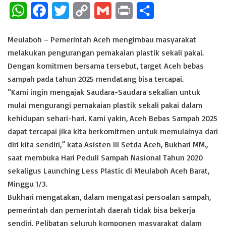
W
F
T
C
G
P
S
h
a
w
o
m
r
h
Meulaboh – Pemerintah Aceh mengimbau masyarakat
a
c
i
p
a
i
a
melakukan pengurangan pemakaian plastik sekali pakai.
t
e
t
y
i
n
r
Dengan komitmen bersama tersebut, target Aceh bebas
sampah pada tahun 2025 mendatang bisa tercapai.
s
b
t
L
l
t
e
“Kami ingin mengajak Saudara-Saudara sekalian untuk
A
o
e
i
mulai mengurangi pemakaian plastik sekali pakai dalam
p
o
r
n
kehidupan sehari-hari. Kami yakin, Aceh Bebas Sampah 2025
p
k
k
dapat tercapai jika kita berkomitmen untuk memulainya dari
diri kita sendiri,” kata Asisten III Setda Aceh, Bukhari MM.,
saat membuka Hari Peduli Sampah Nasional Tahun 2020
sekaligus Launching Less Plastic di Meulaboh Aceh Barat,
Minggu 1/3.
Bukhari mengatakan, dalam mengatasi persoalan sampah,
pemerintah dan pemerintah daerah tidak bisa bekerja
sendiri. Pelibatan seluruh komponen masyarakat dalam