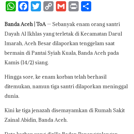
W
F
T
C
G
P
S
h
a
w
o
m
r
h
Banda Aceh | ToA
— Sebanyak enam orang santri
a
c
i
p
a
i
a
Dayah Al Ikhlas yang terletak di Kecamatan Darul
t
e
t
y
i
n
r
Imarah, Aceh Besar dilaporkan tenggelam saat
s
b
t
L
l
t
e
bermain di Pantai Syiah Kuala, Banda Aceh pada
A
o
e
i
Kamis (14/2) siang.
p
o
r
n
Hingga sore, ke enam korban telah berhasil
p
k
k
ditemukan, namun tiga santri dilaporkan meninggal
dunia.
Kini ke tiga jenazah disemayamkan di Rumah Sakit
Zainal Abidin, Banda Aceh.