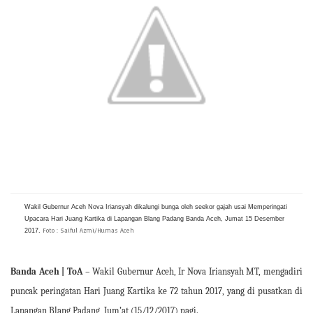
A
o
e
i
p
o
r
n
p
k
k
Wakil Gubernur Aceh Nova Iriansyah dikalungi bunga oleh seekor gajah usai Memperingati
Upacara Hari Juang Kartika di Lapangan Blang Padang Banda Aceh, Jumat 15 Desember
Foto : Saiful Azmi/Humas Aceh
2017.
Banda Aceh
| ToA
– Wakil Gubernur Aceh, Ir Nova Iriansyah MT, mengadiri
puncak peringatan Hari Juang Kartika ke 72 tahun 2017, yang di pusatkan di
Lapangan Blang Padang, Jum’at (15/12/2017) pagi.