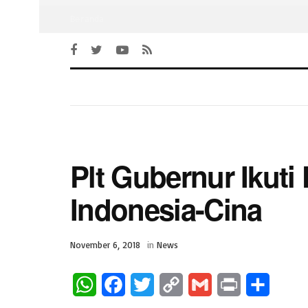
Beranda
Plt Gubernur Ikuti
Indonesia-Cina
November 6, 2018
in
News
W
F
T
C
G
P
S
h
a
w
o
m
r
h