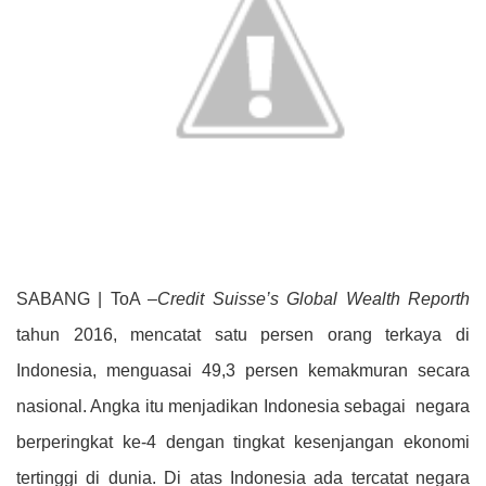
p
o
r
n
p
k
k
SABANG | ToA –
Credit Suisse’s Global Wealth Reporth
tahun 2016, mencatat satu persen orang terkaya di
Indonesia, menguasai 49,3 persen kemakmuran secara
nasional. Angka itu menjadikan Indonesia sebagai
negara
berperingkat ke-4 dengan tingkat kesenjangan ekonomi
tertinggi di dunia. Di atas Indonesia ada tercatat negara