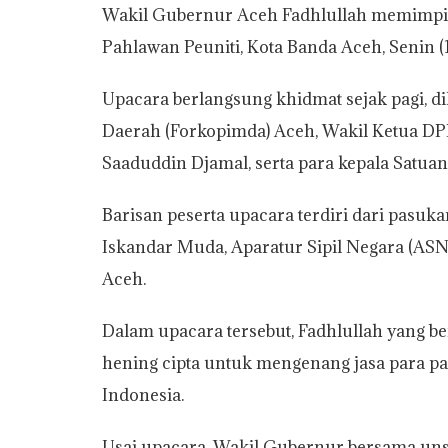
Wakil Gubernur Aceh Fadhlullah memimpi
t
e
t
y
i
n
r
Pahlawan Peuniti, Kota Banda Aceh, Senin (
s
b
t
L
l
t
e
A
o
e
i
Upacara berlangsung khidmat sejak pagi, d
p
o
r
n
Daerah (Forkopimda) Aceh, Wakil Ketua DPR
p
k
k
Saaduddin Djamal, serta para kepala Satuan
Barisan peserta upacara terdiri dari pasu
Iskandar Muda, Aparatur Sipil Negara (ASN)
Aceh.
Dalam upacara tersebut, Fadhlullah yang b
hening cipta untuk mengenang jasa para p
Indonesia.
Usai upacara, Wakil Gubernur bersama un