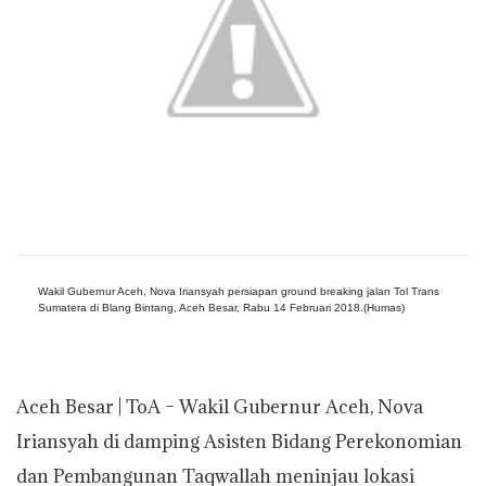
p
o
r
n
p
k
k
Wakil Gubernur Aceh, Nova Iriansyah persiapan ground breaking jalan Tol Trans
Sumatera di Blang Bintang, Aceh Besar, Rabu 14 Februari 2018.(Humas)
Aceh Besar | ToA – Wakil Gubernur Aceh, Nova
Iriansyah di damping Asisten Bidang Perekonomian
dan Pembangunan Taqwallah meninjau lokasi