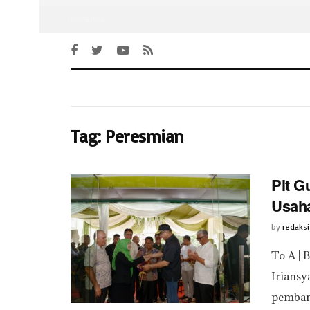
Beranda
Tag:
Peresmian
Plt G
Usah
by
redaksi
To A | 
Irians
pembang