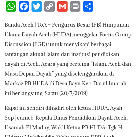
W
F
T
C
G
P
S
h
a
w
o
m
r
h
Banda Aceh | ToA – Pengurus Besar (PB) Himpunan
a
c
i
p
a
i
a
Ulama Dayah Aceh (HUDA) menggelar Focus Group
t
e
t
y
i
n
r
Discussion (FGD) untuk menyikapi berbagai
s
b
t
L
l
t
e
tantangan aktual Islam dan institusi pendidikan
A
o
e
i
dayah di Aceh. Acara yang bertema “Islam, Aceh dan
p
o
r
n
Masa Depan Dayah” yang diselenggarakan di
p
k
k
Markaz PB HUDA di Desa Bayu Kec. Darul Imarah
ini berlangsung, Sabtu (20/7/2019).
Rapat ini sendiri dihadiri oleh ketua HUDA, Ayah
Sop Jeunieb, Kepala Dinas Pendidikan Dayah Aceh,
Usamah El Madny, Wakil Ketua PB HUDA, Tgk H.