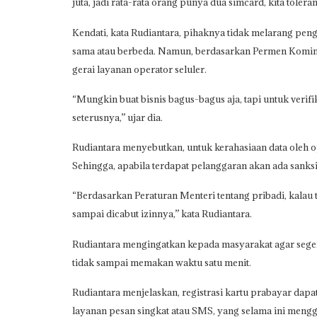
juta, jadi rata-rata orang punya dua simcard, kita toleran
Kendati, kata Rudiantara, pihaknya tidak melarang peng
sama atau berbeda. Namun, berdasarkan Permen Komin
gerai layanan operator seluler.
“Mungkin buat bisnis bagus-bagus aja, tapi untuk veri
seterusnya,” ujar dia.
Rudiantara menyebutkan, untuk kerahasiaan data oleh 
Sehingga, apabila terdapat pelanggaran akan ada sanksi
“Berdasarkan Peraturan Menteri tentang pribadi, kalau t
sampai dicabut izinnya,” kata Rudiantara.
Rudiantara mengingatkan kepada masyarakat agar seger
tidak sampai memakan waktu satu menit.
Rudiantara menjelaskan, registrasi kartu prabayar dap
layanan pesan singkat atau SMS, yang selama ini men