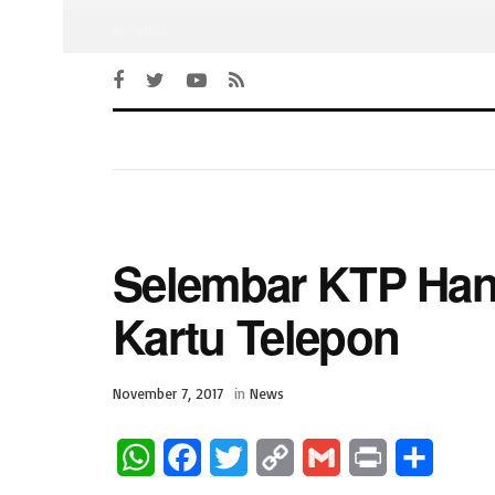
Beranda
Selembar KTP Hany
Kartu Telepon
November 7, 2017
in
News
W
F
T
C
G
P
S
h
a
w
o
m
r
h