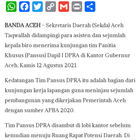
W
F
T
C
G
P
S
h
a
w
o
m
r
h
BANDA ACEH
– Sekretaris Daerah (Sekda) Aceh
a
c
i
p
a
i
a
Taqwallah didampingi para asisten dan sejumlah
t
e
t
y
i
n
r
kepala biro menerima kunjungan tim Panitia
s
b
t
L
l
t
e
Khusus (Pansus) Dapil I DPRA di Kantor Gubernur
A
o
e
i
Aceh, Kamis 12 Agustus 2021.
p
o
r
n
Kedatangan Tim Pansus DPRA itu adalah bagian dari
p
k
k
kunjungan kerja lapangan guna meninjau sejumlah
pembangunan yang dikerjakan Pemerintah Aceh
dengan sumber APBA 2020.
Tim Pansus DPRA disambut di lobi kantor sebelum
kemudian menuju Ruang Rapat Potensi Daerah. Di