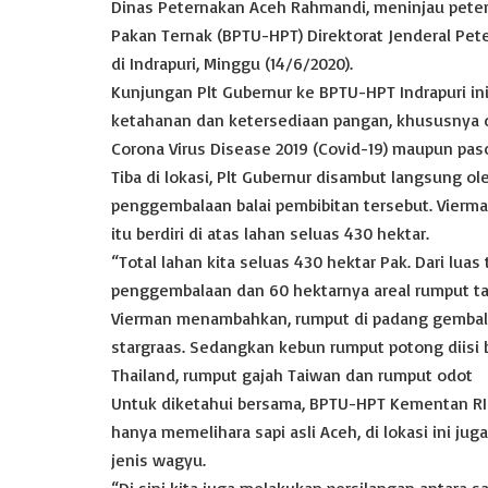
Dinas Peternakan Aceh Rahmandi, meninjau petern
t
e
t
y
i
n
r
Pakan Ternak (BPTU-HPT) Direktorat Jenderal Pe
di Indrapuri, Minggu (14/6/2020).
s
b
t
L
l
t
e
Kunjungan Plt Gubernur ke BPTU-HPT Indrapuri in
A
o
e
i
ketahanan dan ketersediaan pangan, khususnya
p
o
r
n
Corona Virus Disease 2019 (Covid-19) maupun pas
p
k
k
Tiba di lokasi, Plt Gubernur disambut langsung ol
penggembalaan balai pembibitan tersebut. Vierma
itu berdiri di atas lahan seluas 430 hektar.
“Total lahan kita seluas 430 hektar Pak. Dari lua
penggembalaan dan 60 hektarnya areal rumput ta
Vierman menambahkan, rumput di padang gembala b
stargraas. Sedangkan kebun rumput potong diisi 
Thailand, rumput gajah Taiwan dan rumput odot
Untuk diketahui bersama, BPTU-HPT Kementan RI i
hanya memelihara sapi asli Aceh, di lokasi ini j
jenis wagyu.
“Di sini kita juga melakukan persilangan antara s