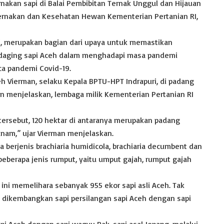
akan sapi di Balai Pembibitan Ternak Unggul dan Hijauan
ternakan dan Kesehatan Hewan Kementerian Pertanian RI,
i, merupakan bagian dari upaya untuk memastikan
 daging sapi Aceh dalam menghadapi masa pandemi
ca pandemi Covid-19.
eh Vierman, selaku Kepala BPTU-HPT Indrapuri, di padang
n menjelaskan, lembaga milik Kementerian Pertanian RI
s tersebut, 120 hektar di antaranya merupakan padang
nam,” ujar Vierman menjelaskan.
erjenis brachiaria humidicola, brachiaria decumbent dan
beberapa jenis rumput, yaitu umput gajah, rumput gajah
ni memelihara sebanyak 955 ekor sapi asli Aceh. Tak
uga dikembangkan sapi persilangan sapi Aceh dengan sapi
api Aceh dengan sapi wagyu Pak, sapi asal Jepang, melalui