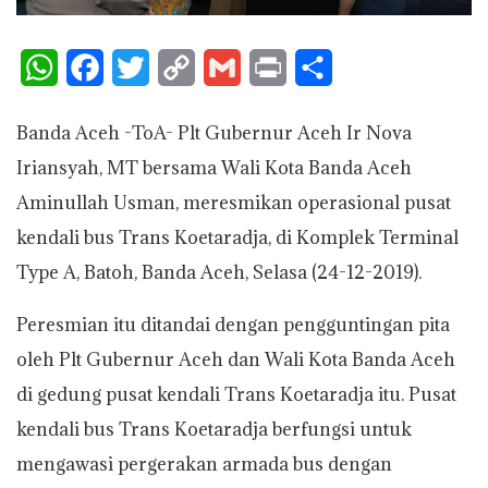
W
F
T
C
G
P
S
h
a
w
o
m
r
h
Banda Aceh -ToA- Plt Gubernur Aceh Ir Nova
a
c
i
p
a
i
a
Iriansyah, MT bersama Wali Kota Banda Aceh
t
e
t
y
i
n
r
Aminullah Usman, meresmikan operasional pusat
s
b
t
L
l
t
e
kendali bus Trans Koetaradja, di Komplek Terminal
A
o
e
i
Type A, Batoh, Banda Aceh, Selasa (24-12-2019).
p
o
r
n
Peresmian itu ditandai dengan pengguntingan pita
p
k
k
oleh Plt Gubernur Aceh dan Wali Kota Banda Aceh
di gedung pusat kendali Trans Koetaradja itu. Pusat
kendali bus Trans Koetaradja berfungsi untuk
mengawasi pergerakan armada bus dengan