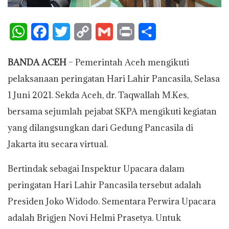
W
F
T
C
G
P
S
h
a
w
o
m
r
h
BANDA ACEH
– Pemerintah Aceh mengikuti
a
c
i
p
a
i
a
pelaksanaan peringatan Hari Lahir Pancasila, Selasa
t
e
t
y
i
n
r
1 Juni 2021. Sekda Aceh, dr. Taqwallah M.Kes,
s
b
t
L
l
t
e
bersama sejumlah pejabat SKPA mengikuti kegiatan
A
o
e
i
yang dilangsungkan dari Gedung Pancasila di
p
o
r
n
Jakarta itu secara virtual.
p
k
k
Bertindak sebagai Inspektur Upacara dalam
peringatan Hari Lahir Pancasila tersebut adalah
Presiden Joko Widodo. Sementara Perwira Upacara
adalah Brigjen Novi Helmi Prasetya. Untuk