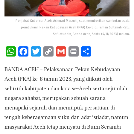
Penjabat Gubernur Aceh, Achmad Marzuki, saat memberikan sambutan pada
pembukaan Pekan Kebudayaan Aceh (PKA) ke-8 di Taman Sultanah Ratu
Safiiatuddin, Banda Aceh, Sabtu (4/11/2023) malam.
W
F
T
C
G
P
S
h
a
w
o
m
r
h
BANDA ACEH – Pelaksanaan Pekan Kebudayaan
a
c
i
p
a
i
a
Aceh (PKA) ke-8 tahun 2023, yang diikuti oleh
t
e
t
y
i
n
r
seluruh kabupaten dan kota se-Aceh serta sejumlah
s
b
t
L
l
t
e
negara sahabat, merupakan sebuah sarana
A
o
e
i
menapaki sejarah dan memupuk persatuan, di
p
o
r
n
tengah keberagamaan suku dan adat istiadat, namun
p
k
k
masyarakat Aceh tetap menyatu di Bumi Serambi