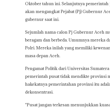
Oktober tahun ini. Selanjutnya pemerintah
t
e
t
y
i
n
r
akan mengangkat Pejabat (Pj) Gubernur Ac
s
b
t
L
l
t
e
gubernur saat ini.
A
o
e
i
p
o
r
n
Sejumlah nama calon Pj Gubernur Aceh mu
p
k
k
beragam dan berbeda. Umumnya mereka data
Polri. Mereka inilah yang memiliki kewena
masa depan Aceh.
Pengamat Politik dari Universitas Sumater
pemerintah pusat tidak mendikte provinsi
hakekatnya pemerintahan provinsi itu adala
dekonsentrasi.
“Pusat jangan terkesan menunjukkan kuas