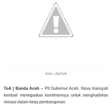
A
o
e
i
p
o
r
n
p
k
k
Foto : Zul/ToA
ToA | Banda Aceh –
Plt Gubernur Aceh, Nova Iriansyah
kembali menegaskan komitmennya untuk menghadirkan
inovasi dalam kerja pembangunan.