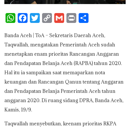
W
F
T
C
G
P
S
h
a
w
o
m
r
h
Banda Aceh | ToA – Sekretaris Daerah Aceh,
a
c
i
p
a
i
a
Taqwallah, mengatakan Pemerintah Aceh sudah
t
e
t
y
i
n
r
menetapkan enam prioritas Rancangan Anggaran
s
b
t
L
l
t
e
dan Pendapatan Belanja Aceh (RAPBA) tahun 2020.
A
o
e
i
Hal itu ia sampaikan saat memaparkan nota
p
o
r
n
keuangan dan Rancangan Qanun tentang Anggaran
p
k
k
dan Pendapatan Belanja Pemerintah Aceh tahun
anggaran 2020. Di ruang sidang DPRA, Banda Aceh,
Kamis, 19/9.
Taqwallah menyebutkan, keenam prioritas RKPA