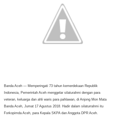
A
o
e
i
p
o
r
n
p
k
k
Banda Aceh — Memperingati 73 tahun kemerdekaan Republik
Indonesia, Pemerintah Aceh menggelar silaturahmi dengan para
veteran, keluarga dan ahli waris para pahlawan, di Anjong Mon Mata
Banda Aceh, Jumat 17 Agustus 2018. Hadir dalam silaturrahmi itu
Forkopimda Aceh, para Kepala SKPA dan Anggota DPR Aceh.