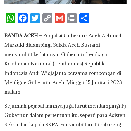
W
F
T
C
G
P
S
h
a
w
o
m
r
h
BANDA ACEH
– Penjabat Gubernur Aceh Achmad
a
c
i
p
a
i
a
Marzuki didampingi Sekda Aceh Bustami
t
e
t
y
i
n
r
menyambut kedatangan Gubernur Lembaga
s
b
t
L
l
t
e
Ketahanan Nasional (Lemhannas) Republik
A
o
e
i
Indonesia Andi Widjajanto bersama rombongan di
p
o
r
n
Meuligoe Gubernur Aceh, Minggu 15 Januari 2023
p
k
k
malam.
Sejumlah pejabat lainnya juga turut mendampingi Pj
Gubernur dalam pertemuan itu, seperti para Asisten
Sekda dan kepala SKPA. Penyambutan itu dibarengi